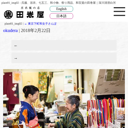
place01_img02 - 呉服、浴衣、七五三、和小物、祭り用品、和百貨の田巻屋｜深川清澄白河
English
日本語
place01_img02
|
←
東京下町和女子さんぽ
okudera
|
2018年2月22日
←
→