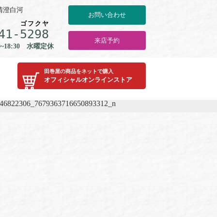
川清澄白河
お問い合わせ
ゴ
フ
ク
ヤ
41-
5
2
9
8
来店予約
0~18:30 水曜定休
田巻屋の商品をネットで購入
オフィシャルオンラインストア
46822306_7679363716650893312_n