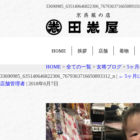
33690985_635140646822306_76793
HOME
挨拶
店舗
着物
HOME
>
全ての一覧
>
女将ブログ
>
5ヶ
33690985_635140646822306_7679363716650893312_n
|
←
5ヶ月
店舗管理者
|
2018年6月7日