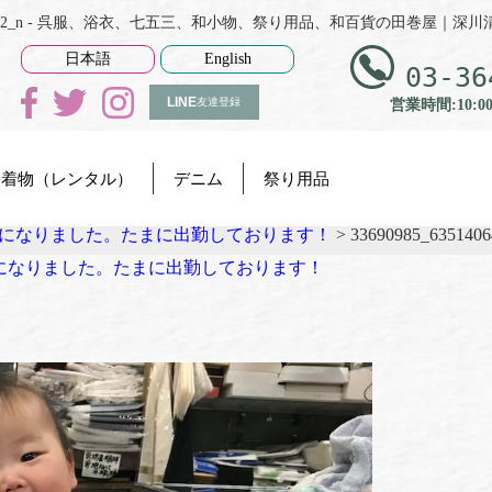
63716650893312_n - 呉服、浴衣、七五三、和小物、祭り用品、和百貨の田巻屋｜深
日本語
English
03-36
LINE
友達登録
営業時間:10:0
着物（レンタル）
デニム
祭り用品
月になりました。たまに出勤しております！
>
33690985_6351406
になりました。たまに出勤しております！