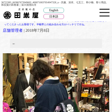
36722383_663867673949603_4000710037054947328_n - 呉服、浴衣、七五三、和小物、祭り用品、
和百貨の田巻屋｜深川清澄白河
English
日本語
36722383_663867673949603_4000710037054947328_n
|
←
デニム着物でお出かけ途中に立ち寄
ってくださったお客様です。半幅帯との組み合わせ方がバッチリですね。
店舗管理者
|
2018年7月8日
←