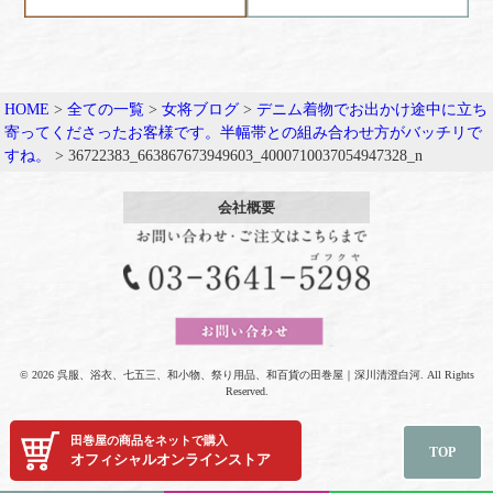
HOME
>
全ての一覧
>
女将ブログ
>
デニム着物でお出かけ途中に立ち
寄ってくださったお客様です。半幅帯との組み合わせ方がバッチリで
すね。
>
36722383_663867673949603_4000710037054947328_n
会社概要
© 2026 呉服、浴衣、七五三、和小物、祭り用品、和百貨の田巻屋｜深川清澄白河. All Rights
Reserved.
田巻屋の商品をネットで購入
TOP
オフィシャルオンラインストア