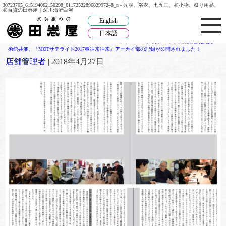
30723705_615194062150298_6117252289682997248_n - 呉服、浴衣、七五三、和小物、祭り用品、
和百貨の田巻屋｜深川清澄白河
English
日本語
30723705_615194062150298_6117252289682997248_n
|
←
2018年4月アートト、東京都現代美
術館共催、『MOTサテライト2017春往来往来』アーカイ部の記録が公開されました！
店舗管理者
|
2018年4月27日