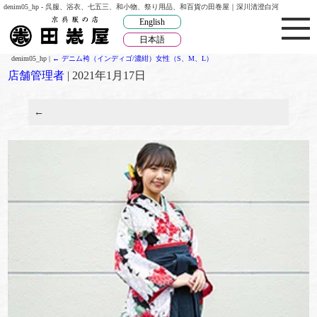
denim05_hp - 呉服、浴衣、七五三、和小物、祭り用品、和百貨の田巻屋｜深川清澄白河
English
日本語
denim05_hp
|
←
デニム袴（インディゴ/濃紺）女性（S、M、L）
店舗管理者
|
2021年1月17日
←