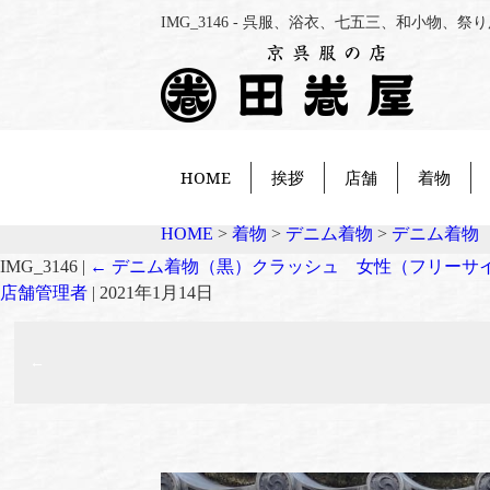
IMG_3146 - 呉服、浴衣、七五三、和小物
HOME
挨拶
店舗
着物
HOME
>
着物
>
デニム着物
>
デニム着物
IMG_3146
|
←
デニム着物（黒）クラッシュ 女性（フリーサ
店舗管理者
|
2021年1月14日
←