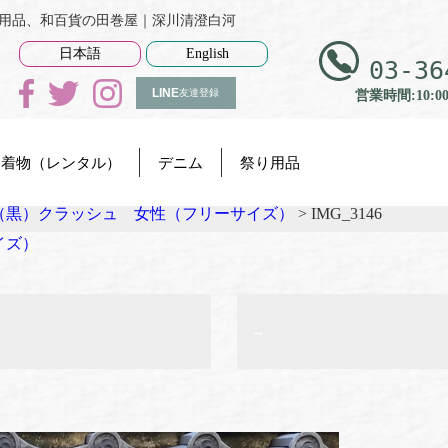
、祭り用品、和百貨の田巻屋｜深川清澄白河
日本語
English
03-36
LINE
友達登録
営業時間:10:0
着物（レンタル）
デニム
祭り用品
（黒）クラッシュ 女性（フリーサイズ）
>
IMG_3146
イズ）
→