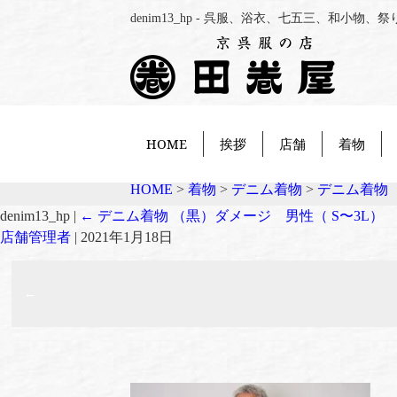
denim13_hp - 呉服、浴衣、七五三、和小
HOME
挨拶
店舗
着物
HOME
>
着物
>
デニム着物
>
デニム着物 
denim13_hp
|
←
デニム着物 （黒）ダメージ 男性（ S〜3L）
店舗管理者
|
2021年1月18日
←