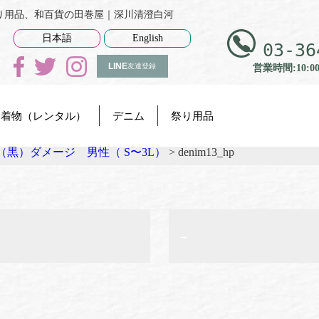
物、祭り用品、和百貨の田巻屋｜深川清澄白河
日本語
English
03-36
LINE
友達登録
営業時間:10:0
着物（レンタル）
デニム
祭り用品
（黒）ダメージ 男性（ S〜3L）
>
denim13_hp
→