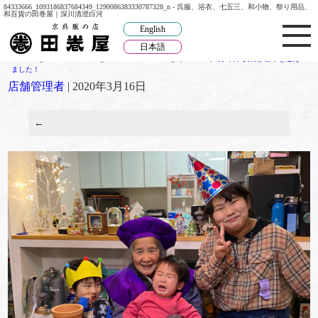
84333666_1093186837684349_1290086383330787328_n - 呉服、浴衣、七五三、和小物、祭り用品、
和百貨の田巻屋｜深川清澄白河
English
日本語
84333666_1093186837684349_1290086383330787328_n
|
←
2020年2月1日、女将が古希を迎え
ました！
店舗管理者
|
2020年3月16日
←