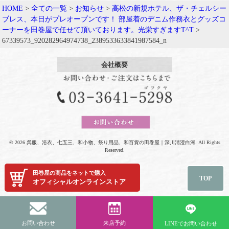
HOME
>
全ての一覧
>
お知らせ
>
高松の新規ホテル、ザ・チェルシー
ブレス、本日がプレオープンです！ 部屋着のデニム作務衣とグッズコ
ーナーを田巻屋で任せて頂いております。光栄すぎますT^T
>
67339573_920282964974738_2389533633841987584_n
会社概要
© 2026 呉服、浴衣、七五三、和小物、祭り用品、和百貨の田巻屋｜深川清澄白河. All Rights
Reserved.
田巻屋の商品をネットで購入
TOP
オフィシャルオンラインストア
お問い合わせ
来店予約
LINEでお問い合わせ