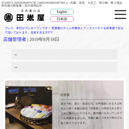
67339573_920282964974738_2389533633841987584_n - 呉服、浴衣、七五三、和小物、祭り用品、
和百貨の田巻屋｜深川清澄白河
English
日本語
67339573_920282964974738_2389533633841987584_n
|
←
高松の新規ホテル、ザ・チェルシー
ブレス、本日がプレオープンです！ 部屋着のデニム作務衣とグッズコーナーを田巻屋で任せ
て頂いております。光栄すぎますT^T
店舗管理者
|
2019年8月18日
←
→