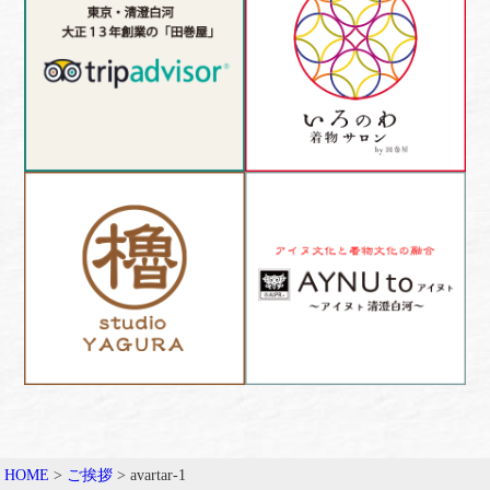
HOME
>
ご挨拶
>
avartar-1