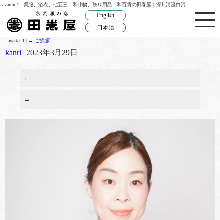
avartar-1 - 呉服、浴衣、七五三、和小物、祭り用品、和百貨の田巻屋｜深川清澄白河
English
日本語
avartar-1
|
←
ご挨拶
kanri
|
2023年3月29日
←
→