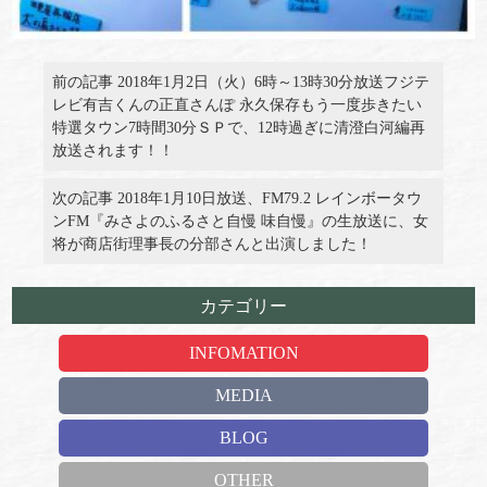
前の記事 2018年1月2日（火）6時～13時30分放送フジテ
レビ有吉くんの正直さんぽ 永久保存もう一度歩きたい
特選タウン7時間30分ＳＰで、12時過ぎに清澄白河編再
放送されます！！
次の記事 2018年1月10日放送、FM79.2 レインボータウ
ンFM『みさよのふるさと自慢 味自慢』の生放送に、女
将が商店街理事長の分部さんと出演しました！
カテゴリー
INFOMATION
MEDIA
BLOG
OTHER