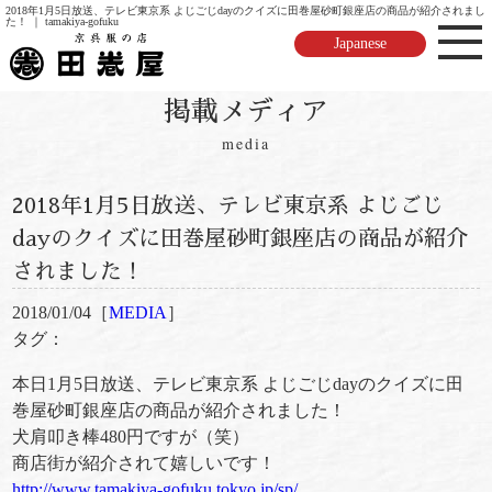
2018年1月5日放送、テレビ東京系 よじごじdayのクイズに田巻屋砂町銀座店の商品が紹介されまし
た！ ｜ tamakiya-gofuku
Japanese
掲載メディア
media
2018年1月5日放送、テレビ東京系 よじごじ
dayのクイズに田巻屋砂町銀座店の商品が紹介
されました！
2018/01/04［
MEDIA
］
タグ：
本日1月5日放送、テレビ東京系 よじごじdayのクイズに田
巻屋砂町銀座店の商品が紹介
されました！
犬肩叩き棒480円ですが（笑）
商店街が紹介されて嬉しいです！
http://
www.tamakiya-gofuku.tokyo.j
p/sp/