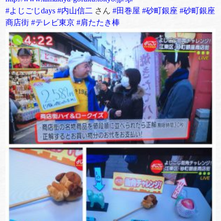
#よじごじdays
#内山信二
さん
#田巻屋
#砂町銀座
#砂町銀座
商店街
#テレビ東京
#肩たたき棒