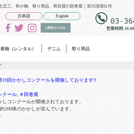
衣、七五三、和小物、祭り用品、和百貨の田巻屋｜深川清澄白河
日本語
English
03-36
LINE
友達登録
営業時間:10:0
着物（レンタル）
デニム
祭り用品
ル
第19回かかしコンクールを開催しております!!
ンクール
,
＃田巻屋
かしコンクールが開催されております。
約200体のかかしが並んでいます。
！