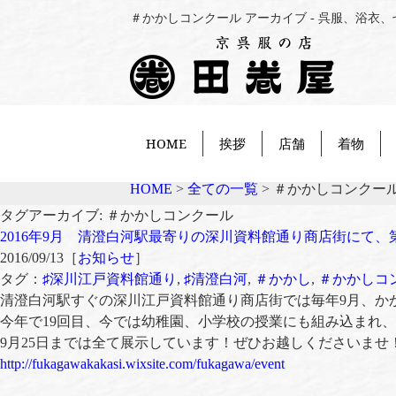
＃かかしコンクール アーカイブ - 呉服、浴
HOME
挨拶
店舗
着物
HOME
>
全ての一覧
>
＃かかしコンクー
タグアーカイブ: ＃かかしコンクール
2016年9月 清澄白河駅最寄りの深川資料館通り商店街にて、
2016/09/13［
お知らせ
］
タグ：
♯深川江戸資料館通り
,
♯清澄白河
,
＃かかし
,
＃かかしコ
清澄白河駅すぐの深川江戸資料館通り商店街では毎年9月、か
今年で19回目、今では幼稚園、小学校の授業にも組み込まれ、
9月25日までは全て展示しています！ぜひお越しくださいませ
http://fukagawakakasi.wixsite.com/fukagawa/event