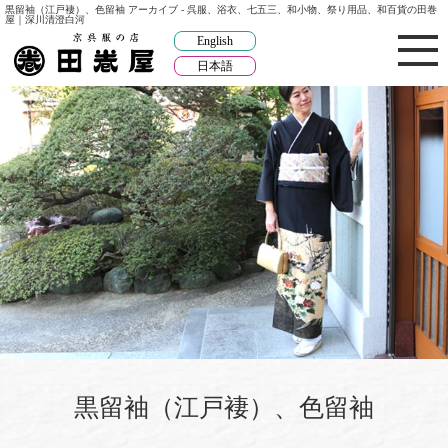
黒留袖（江戸褄）、色留袖 アーカイブ - 呉服、浴衣、七五三、和小物、祭り用品、和百貨の田巻
屋｜深川清澄白河
English
日本語
黒留袖（江戸褄）、色留袖