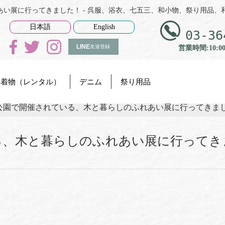
い展に行ってきました！ - 呉服、浴衣、七五三、和小物、祭り用品、
日本語
English
03-36
LINE
友達登録
営業時間:10:0
着物（レンタル）
デニム
祭り用品
公園で開催されている、木と暮らしのふれあい展に行ってきま
る、木と暮らしのふれあい展に行ってき