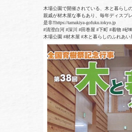
木場公園で開催されている、木と暮らし
親戚が材木屋な事もあり、毎年ディスプ
是非
‼
https://tamakiya-gofuku.tokyo.jp
#
清澄白河
#
深川
#
田巻屋
#
下町
#
着物
#
砂
木場公園
#
材木屋
#
木と暮らしのふれあい