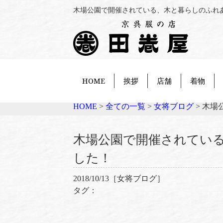
木場公園で開催されている、木と暮らしのふれあ
HOME
挨拶
店舗
着物
HOME
>
全ての一覧
>
女将ブログ
>
木場
木場公園で開催されてい
した！
2018/10/13［
女将ブログ
］
タグ：