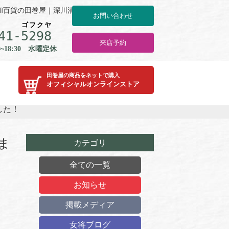
和百貨の田巻屋｜深川清澄白河
お問い合わせ
ゴ
フ
ク
ヤ
41-
5
2
9
8
来店予約
0~18:30 水曜定休
田巻屋の商品をネットで購入
オフィシャルオンラインストア
した！
ま
カテゴリ
全ての一覧
お知らせ
掲載メディア
女将ブログ