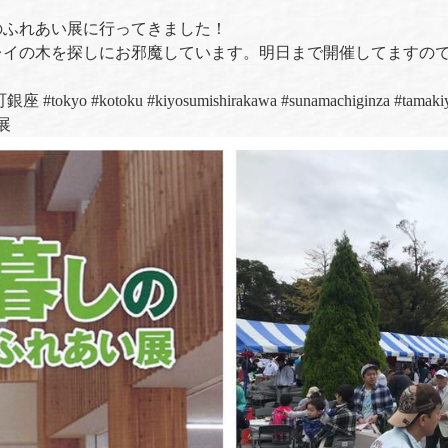
のふれあい展に行ってきました！
レイの木を探しにお邪魔しています。明日まで開催してますの
町銀座
#
tokyo
#
kotoku
#
kiyosumishirakawa
#
sunamachiginza
#
tamaki
展