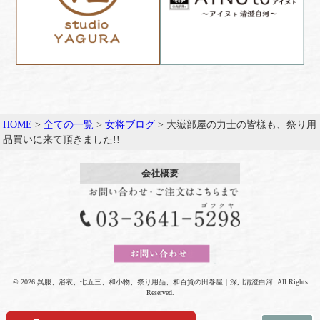
HOME
>
全ての一覧
>
女将ブログ
>
大嶽部屋の力士の皆様も、祭り用
品買いに来て頂きました!!
会社概要
© 2026 呉服、浴衣、七五三、和小物、祭り用品、和百貨の田巻屋｜深川清澄白河. All Rights
Reserved.