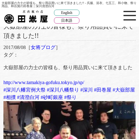
大嶽部屋の力士の皆様も、祭り用品買いに来て頂きました!! - 呉服、浴衣、七五三、和小物、祭り
用品、和百貨の田巻屋｜深川清澄白河
English
日本語
大嶽部屋の力士の皆様も、祭り用品買いに来て
頂きました!!
2017/08/08［
女将ブログ
］
タグ：
大嶽部屋の力士の皆様も、祭り用品買いに来て頂きました
http://
www.tamakiya-gofuku.tokyo.j
p/sp/
#深川八幡宮例大祭
#深川八幡祭り
#深川
#田巻屋
#大嶽部屋
#相撲
#清澄白河
#砂町銀座
#祭り