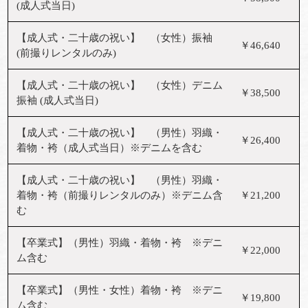
(成人式当日)
【成人式・二十歳の祝い】 （女性）振袖
￥46,640
(前撮りレンタルのみ)
【成人式・二十歳の祝い】 （女性）デニム
￥38,500
振袖 (成人式当日)
【成人式・二十歳の祝い】 （男性）羽織・
￥26,400
着物・袴（成人式当日）※デニムを含む
【成人式・二十歳の祝い】 （男性）羽織・
着物・袴（前撮りレンタルのみ）※デニム含
￥21,200
む
【卒業式】（男性）羽織・着物・袴 ※デニ
￥22,000
ム含む
【卒業式】（男性・女性）着物・袴 ※デニ
￥19,800
ム含む