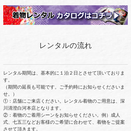
レンタルの流れ
レンタル期間は、基本的に１泊２日とさせて頂いておりま
す。
（期間の延長も可能です。ご予約時にお知らせくださいま
せ。）
①：店舗にご来店ください。レンタル着物のご用意は、深
川清澄白河本店となります。
②：着物のご着用シーンをお知らせください。例）成人
式、七五三などお客様のご希望に合わせて、着物をご提案
させて頂きます。