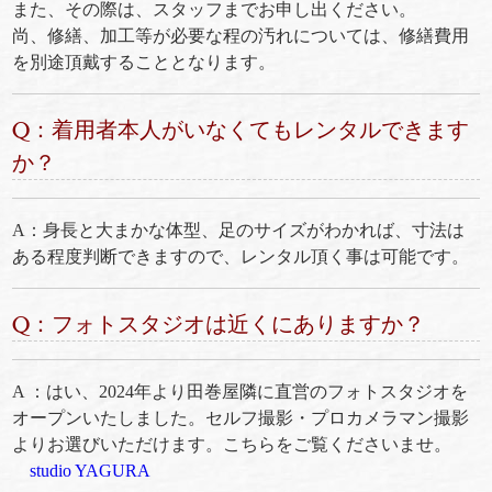
また、その際は、スタッフまでお申し出ください。
尚、修繕、加工等が必要な程の汚れについては、修繕費用
を別途頂戴することとなります。
Q：着用者本人がいなくてもレンタルできます
か？
A：身長と大まかな体型、足のサイズがわかれば、寸法は
ある程度判断できますので、レンタル頂く事は可能です。
Q：フォトスタジオは近くにありますか？
A ：はい、2024年より田巻屋隣に直営のフォトスタジオを
オープンいたしました。セルフ撮影・プロカメラマン撮影
よりお選びいただけます。こちらをご覧くださいませ。
studio YAGURA