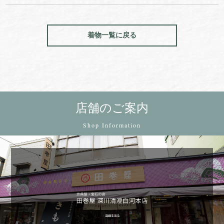
着物一覧に戻る
店舗のご案内
Shop Information