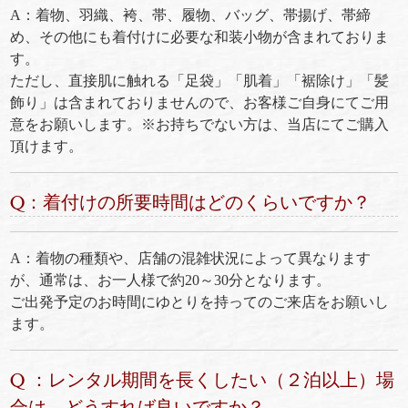
A：着物、羽織、袴、帯、履物、バッグ、帯揚げ、帯締
め、その他にも着付けに必要な和装小物が含まれておりま
す。
ただし、直接肌に触れる「足袋」「肌着」「裾除け」「髪
飾り」は含まれておりませんので、お客様ご自身にてご用
意をお願いします。※お持ちでない方は、当店にてご購入
頂けます。
Q：着付けの所要時間はどのくらいですか？
A：着物の種類や、店舗の混雑状況によって異なります
が、通常は、お一人様で約20～30分となります。
ご出発予定のお時間にゆとりを持ってのご来店をお願いし
ます。
Q ：レンタル期間を長くしたい（２泊以上）場
合は、どうすれば良いですか？