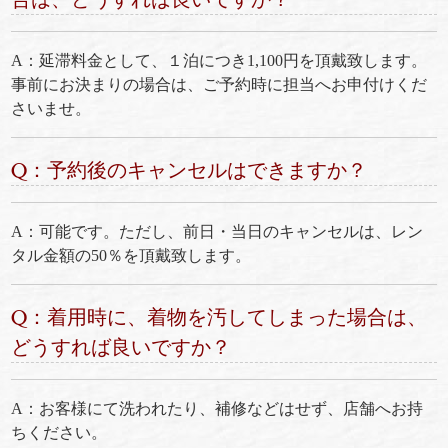
A：延滞料金として、１泊につき1,100円を頂戴致します。
事前にお決まりの場合は、ご予約時に担当へお申付けくだ
さいませ。
Q：予約後のキャンセルはできますか？
A：可能です。ただし、前日・当日のキャンセルは、レン
タル金額の50％を頂戴致します。
Q：着用時に、着物を汚してしまった場合は、
どうすれば良いですか？
A：お客様にて洗われたり、補修などはせず、店舗へお持
ちください。