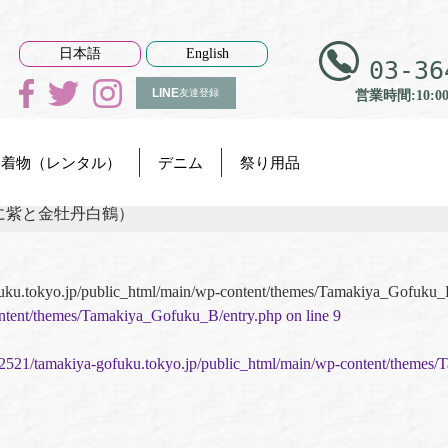
日本語
English
03-36
LINE
友達登録
営業時間:10:0
着物（レンタル）
デニム
祭り用品
に紫と金牡丹白鶴）
uku.tokyo.jp/public_html/main/wp-content/themes/Tamakiya_Gofuku_
ntent/themes/Tamakiya_Gofuku_B/entry.php on line
9
2521/tamakiya-gofuku.tokyo.jp/public_html/main/wp-content/themes