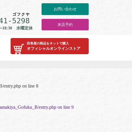
お問い合わせ
ゴ
フ
ク
ヤ
41-
5
2
9
8
来店予約
0~18:30 水曜定休
田巻屋の商品をネットで購入
オフィシャルオンラインストア
B/entry.php
on line
8
/Tamakiya_Gofuku_B/entry.php
on line
9