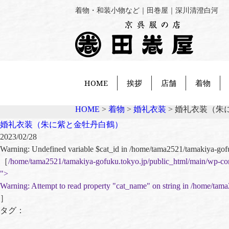
着物・和装小物など｜田巻屋｜深川清澄白河
HOME
挨拶
店舗
着物
HOME
>
着物
>
婚礼衣装
>
婚礼衣装（朱
婚礼衣装（朱に紫と金牡丹白鶴）
2023/02/28
Warning
: Undefined variable $cat_id in
/home/tama2521/tamakiya-gof
［
/home/tama2521/tamakiya-gofuku.tokyo.jp/public_html/main/wp-co
">
Warning
: Attempt to read property "cat_name" on string in
/home/tama
］
タグ：