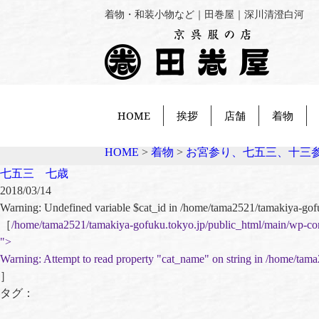
着物・和装小物など｜田巻屋｜深川清澄白河
HOME
挨拶
店舗
着物
HOME
>
着物
>
お宮参り、七五三、十三
七五三 七歳
2018/03/14
Warning
: Undefined variable $cat_id in
/home/tama2521/tamakiya-gof
［
/home/tama2521/tamakiya-gofuku.tokyo.jp/public_html/main/wp-co
">
Warning
: Attempt to read property "cat_name" on string in
/home/tama
］
タグ：