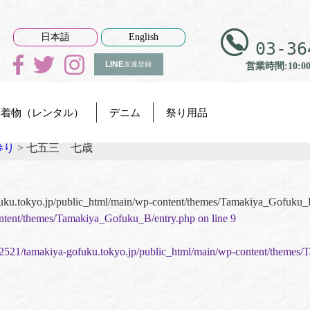
日本語
English
03-36
LINE
友達登録
営業時間:10:0
着物（レンタル）
デニム
祭り用品
参り
>
七五三 七歳
uku.tokyo.jp/public_html/main/wp-content/themes/Tamakiya_Gofuku_
ntent/themes/Tamakiya_Gofuku_B/entry.php on line
9
2521/tamakiya-gofuku.tokyo.jp/public_html/main/wp-content/themes