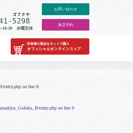
お問い合わせ
ゴ
フ
ク
ヤ
41-
5
2
9
8
来店予約
0~18:30 水曜定休
田巻屋の商品をネットで購入
オフィシャルオンラインストア
B/entry.php
on line
8
/Tamakiya_Gofuku_B/entry.php
on line
9