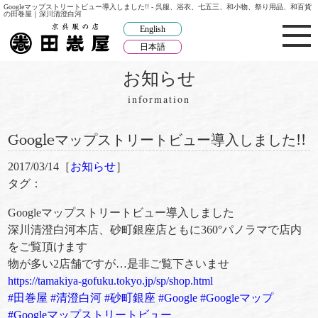
Googleマップストリートビュー導入しました!! - 呉服、浴衣、七五三、和小物、祭り用品、和百貨
の田巻屋｜深川清澄白河
English
日本語
お知らせ
information
Googleマップストリートビュー導入しました!!
2017/03/14［
お知らせ
］
タグ：
Googleマップストリートビュー導入しました
深川清澄白河本店、砂町銀座店ともに360°パノラマで店内
をご覧頂けます
物が多い2店舗ですが…是非ご覧下さいませ
https://tamakiya-gofuku.tokyo.jp/sp/shop.html
#
田巻屋
#
清澄白河
#
砂町銀座
#
Google
#
Googleマップ
#
Googleマップストリートビュー