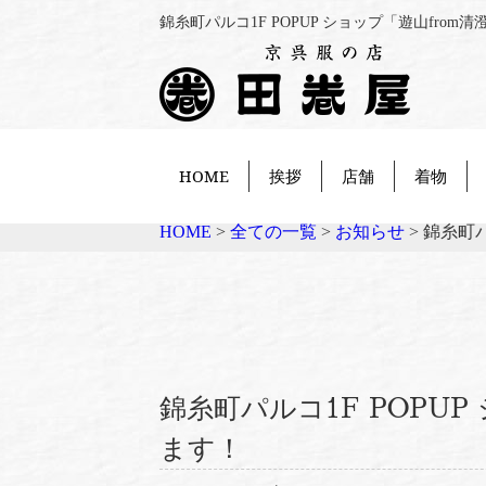
錦糸町パルコ1F POPUP ショップ「遊山fr
HOME
挨拶
店舗
着物
HOME
>
全ての一覧
>
お知らせ
>
錦糸町パ
錦糸町パルコ1F POPU
ます！