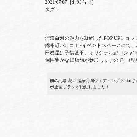
2021/07/07［
お知らせ
］
タグ：
清澄白河の魅力を凝縮したPOP UPショップ
錦糸町パルコ１Fイベントスペースにて、7月16日
田巻屋は子供甚平、オリジナル鯉口シャ
個性豊かな10店舗が参加しますので、ぜ
前の記事 葛西臨海公園ウェディングDenim
ボ企画プランが始動しました！