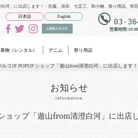
om清澄白河」に出店します！ - 呉服、浴衣、七五三、和小物、祭り用品、
日本語
English
03-36
LINE
友達登録
営業時間:10:0
着物（レンタル）
デニム
祭り用品
ルコ1F POPUP ショップ「遊山from清澄白河」に出店します！
お知らせ
information
P ショップ「遊山from清澄白河」に出店