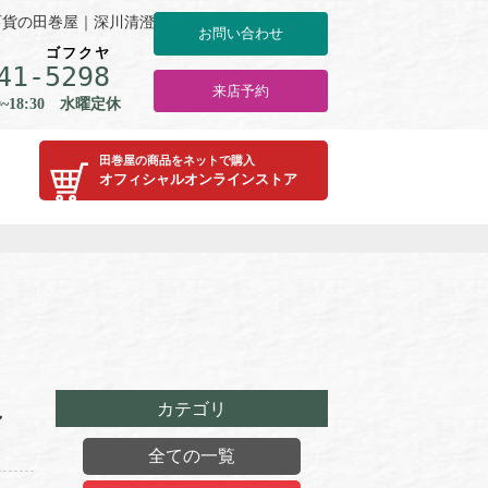
和百貨の田巻屋｜深川清澄白河
お問い合わせ
ゴ
フ
ク
ヤ
41-
5
2
9
8
来店予約
0~18:30 水曜定休
田巻屋の商品をネットで購入
オフィシャルオンラインストア
し
カテゴリ
全ての一覧