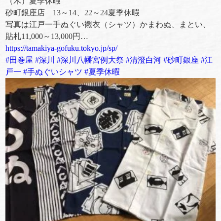
（木）夏季休暇
砂町銀座店 13～14、22～24夏季休暇
写真は江戸一手ぬぐい襯衣（シャツ）かまわぬ、まとい、
貼札11,000～13,000円
…
https://tamakiya-gofuku.tokyo.jp/sp/
#
田巻屋
#
深川
#
深川八幡宮例大祭
#
清澄白河
#
砂町銀座
#
江
戸一
#
手ぬぐいシャツ
#
夏季休暇