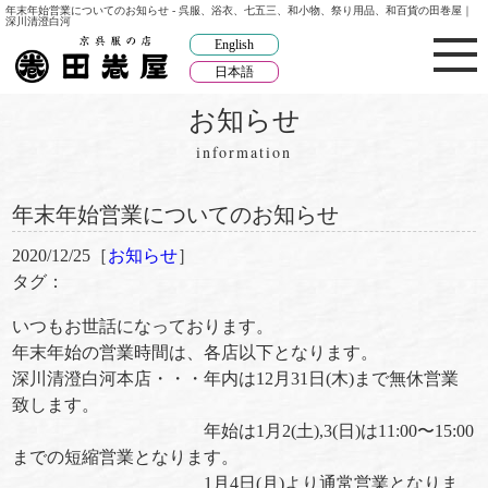
年末年始営業についてのお知らせ - 呉服、浴衣、七五三、和小物、祭り用品、和百貨の田巻屋｜
深川清澄白河
English
日本語
お知らせ
information
年末年始営業についてのお知らせ
2020/12/25［
お知らせ
］
タグ：
いつもお世話になっております。
年末年始の営業時間は、各店以下となります。
深川清澄白河本店・・・年内は12月31日(木)まで無休営業
致します。
年始は1月2(土),3(日)は11:00〜15:00
までの短縮営業となります。
1月4日(月)より通常営業となりま