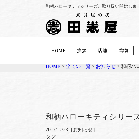
和柄ハローキティシリーズ、取り扱い開始しまし
HOME
挨拶
店舗
着物
HOME
>
全ての一覧
>
お知らせ
>
和柄ハ
和柄ハローキティシリー
2017/12/23［
お知らせ
］
タグ：