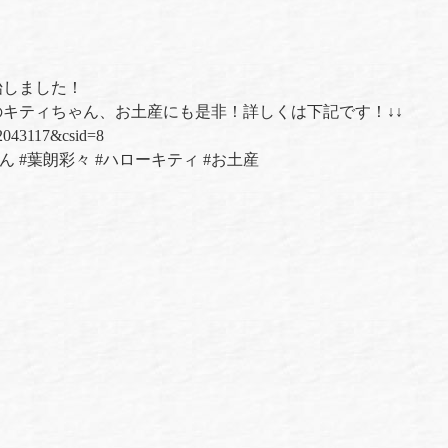
始しました！
キティちゃん、お土産にも是非！詳しくは下記です！↓↓
=2043117&csid=8
ん
#
葉朗彩々
#
ハローキティ
#
お土産