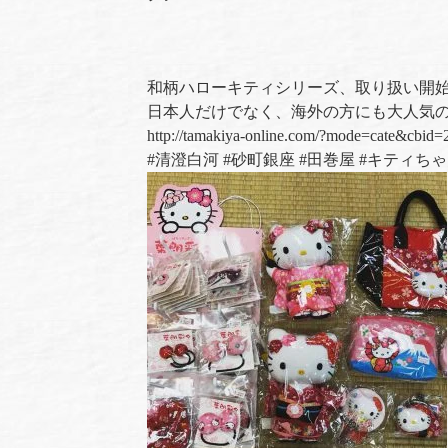
和柄ハローキティシリーズ、取り扱い開
日本人だけでなく、海外の方にも大人気の
http://tamakiya-online.com/?mode=cate&cbid
#
清澄白河
#
砂町銀座
#
田巻屋
#
キティちゃ