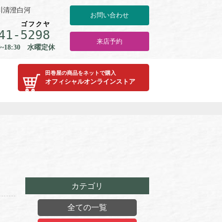
川清澄白河
お問い合わせ
ゴ
フ
ク
ヤ
41-
5
2
9
8
来店予約
0~18:30 水曜定休
田巻屋の商品をネットで購入
オフィシャルオンラインストア
カテゴリ
全ての一覧