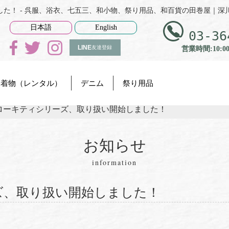
た！ - 呉服、浴衣、七五三、和小物、祭り用品、和百貨の田巻屋｜深
日本語
English
03-36
LINE
友達登録
営業時間:10:0
着物（レンタル）
デニム
祭り用品
ローキティシリーズ、取り扱い開始しました！
お知らせ
information
ズ、取り扱い開始しました！