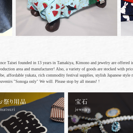
ince Taisei founded in 13 years in Tamakiya, Kimono and jewelry are offered in
roduction area and manufacturer! Also, a variety of goods are stocked with pric
obe, affordable yukata, rich commodity festival supplies, stylish Japanese style
ouvenirs "Sonoga only" We will. Please stop by all means! !