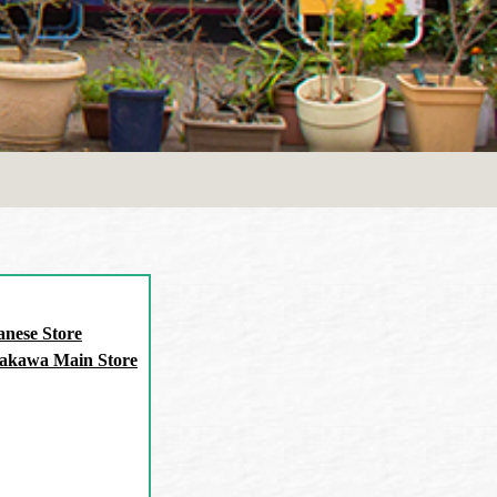
nese Store
akawa Main Store