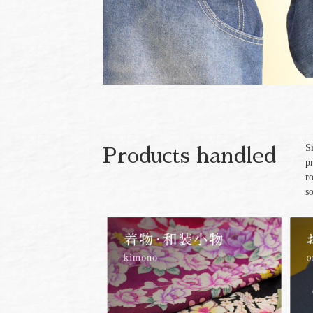
S
Products handled
p
r
s